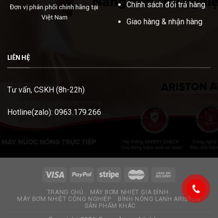
Chính sách đổi trả hàng
Đơn vị phân phối chính hãng tại
Việt Nam
Giao hàng & nhận hàng
LIÊN HỆ
Tư vấn, CSKH (8h-22h)
Hotline(zalo): 0963.179.266
TRANG CHỦ
MÁY BƠM NHIỆT GIA ĐÌNH
MÁY BƠM NHIỆT CÔNG NGHIỆP
BÌNH NÓNG LẠNH ARISTON
SẢN PHẨM KHÁC