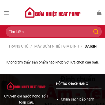
Skip
to
content
Tìm
kiếm:
TRANG CHỦ
/
MÁY BƠM NHIỆT GIA ĐÌNH
/
DAIKIN
Không tìm thấy sản phẩm nào khớp với lựa chọn của bạn.
HỖ TRỢ KHÁCH HÀNG
Chuyên gia nước nóng số 1
Chính sách bảo hành
toàn cầu.