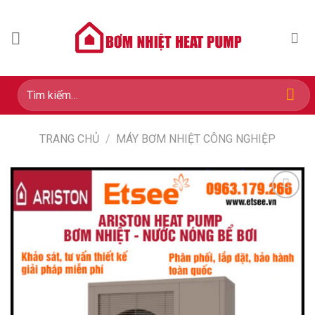
Skip
to
content
Tìm
kiếm:
TRANG CHỦ
/
MÁY BƠM NHIỆT CÔNG NGHIỆP
Add to
wishlist