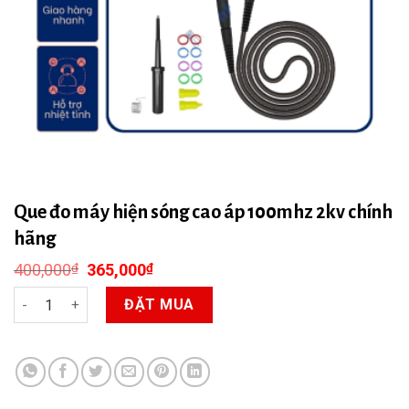
Que đo máy hiện sóng cao áp 100mhz 2kv chính
hãng
Giá
Giá
400,000
₫
365,000
₫
gốc
hiện
là:
tại
ĐẶT MUA
400,000₫.
là:
365,000₫.