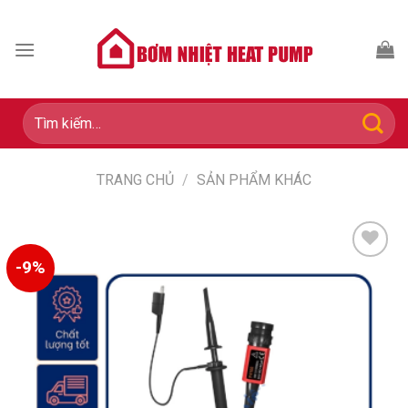
Skip
to
content
Tìm
kiếm:
TRANG CHỦ
/
SẢN PHẨM KHÁC
-9%
Add to
wishlist