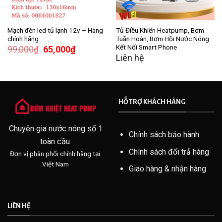
Mạch đèn led tủ lạnh 12v – Hàng
Tủ Điều Khiển Heatpump, Bơm
chính hãng
Tuần Hoàn, Bơm Hồi Nước Nóng
Kết Nối Smart Phone
Giá
Giá
99,000
₫
65,000
₫
gốc
hiện
Liên hệ
là:
tại
99,000₫.
là:
65,000₫.
HỖ TRỢ KHÁCH HÀNG
Chuyên gia nước nóng số 1
Chính sách bảo hành
toàn cầu.
Chính sách đổi trả hàng
Đơn vị phân phối chính hãng tại
Việt Nam
Giao hàng & nhận hàng
LIÊN HỆ