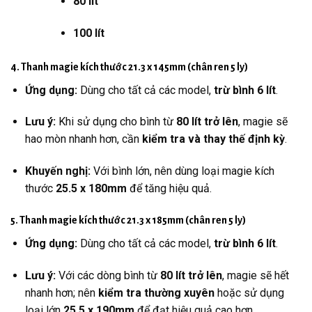
80 lít
100 lít
4. Thanh magie kích thước 21.3 x 145mm (chân ren 5 ly)
Ứng dụng:
Dùng cho tất cả các model,
trừ bình 6 lít
.
Lưu ý:
Khi sử dụng cho bình từ
80 lít trở lên
, magie sẽ
hao mòn nhanh hơn, cần
kiểm tra và thay thế định kỳ
.
Khuyến nghị:
Với bình lớn, nên dùng loại magie kích
thước
25.5 x 180mm
để tăng hiệu quả.
5. Thanh magie kích thước 21.3 x 185mm (chân ren 5 ly)
Ứng dụng:
Dùng cho tất cả các model,
trừ bình 6 lít
.
Lưu ý:
Với các dòng bình từ
80 lít trở lên
, magie sẽ hết
nhanh hơn; nên
kiểm tra thường xuyên
hoặc sử dụng
loại lớn
25.5 x 190mm
để đạt hiệu quả cao hơn.