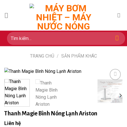
Skip
to
content
Tìm
kiếm:
TRANG CHỦ
/
SẢN PHẨM KHÁC
Add to
wishlist
Thanh Magie Bình Nóng Lạnh Ariston
Liên hệ