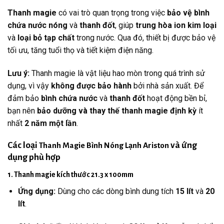
Thanh magie
có vai trò quan trọng trong việc
bảo vệ bình
chứa nước nóng
và
thanh đốt
, giúp
trung hòa ion kim loại
và
loại bỏ tạp chất
trong nước. Qua đó, thiết bị được bảo vệ
tối ưu, tăng tuổi thọ và tiết kiệm điện năng.
Lưu ý:
Thanh magie là vật liệu hao mòn trong quá trình sử
dụng, vì vậy
không được bảo hành
bởi nhà sản xuất. Để
đảm bảo
bình chứa nước
và
thanh đốt
hoạt động bền bỉ,
bạn nên
bảo dưỡng và thay thế thanh magie định kỳ
ít
nhất
2 năm một lần
.
Các loại
và ứng
Thanh Magie Bình Nóng Lạnh Ariston
dụng phù hợp
1. Thanh magie kích thước 21.3 x 100mm
Ứng dụng:
Dùng cho các dòng bình dung tích
15 lít
và
20
lít
.